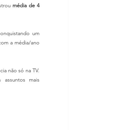
strou 
média de 4 
conquistando um 
om a média/ano 
a não só na TV. 
 assuntos mais 