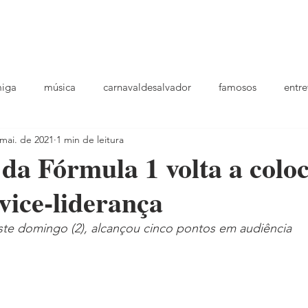
podcast
TV
entrevistas
quem sou
plantao
ou
miga
música
carnavaldesalvador
famosos
entre
mai. de 2021
1 min de leitura
playlists
da Fórmula 1 volta a colo
vice-liderança
ste domingo (2), alcançou cinco pontos em audiência