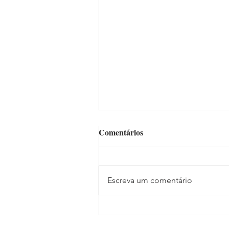
Comentários
Escreva um comentário
Madonna estrela filme para
celebrar os 100 anos do Itaú