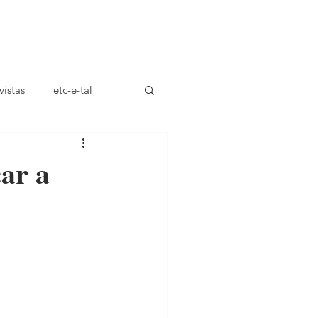
ça
vistas
etc-e-tal
car a