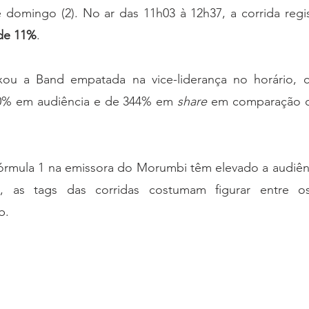
 domingo (2). No ar das 11h03 à 12h37, a corrida regi
de 11%
.
ou a Band empatada na vice-liderança no horário, 
0% em audiência e de 344% em 
share
 em comparação c
mula 1 na emissora do Morumbi têm elevado a audiênci
s, as tags das corridas costumam figurar entre os
b.