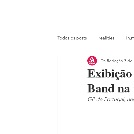
principal
famosos
coluna @ihmiga
Todos os posts
realities
ih,
Da Redação
3 de 
tv
looks
podcast
Exibição 
Band na 
GP de Portugal, ne