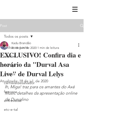
Post
Todos os posts
Kadu Brandão
Todos os posts
26 de jun. de 2020
1 min de leitura
EXCLUSIVO! Confira dia e
realities
horário da "Durval Asa
ih,miga
Live" de Durval Lelys
música
Atualizado:
18 de jul. de 2020
carnavaldesalvador
Ih, Miga! traz para os amantes do Axé 
famosos
Music detalhes da apresentação online 
de Durvalino
entrevistas
etc-e-tal