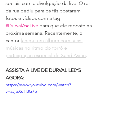
sociais com a divulgação da live. O rei 
da rua pediu para os fãs postarem 
fotos e vídeos com a tag 
#DurvalAsaLive
para que ele reposte na 
próxima semana. Recentemente, o 
cantor 
lançou um álbum com suas 
músicas no ritmo do forró e 
participação especial de Xand Avião
.
ASSISTA A LIVE DE DURVAL LELYS 
AGORA
:
https://www.youtube.com/watch?
v=aJjpXuH8G7o