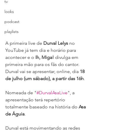
tv
looks
podcast
playlists
A primeira live de 
Durval Lelys
 no 
YouTube já tem dia e horário para 
acontecer e o 
Ih, Miga!
 divulga em 
primeira mão para os fãs do cantor. 
Durval vai se apresentar, online, dia 
18 
de julho (um sábado), a partir das 16h
.
Nomeada de "
#DurvalAsaLive
", a 
apresentação terá repertório 
totalmente baseado na história do 
Asa 
de Águia
.
Durval está movimentando as redes 