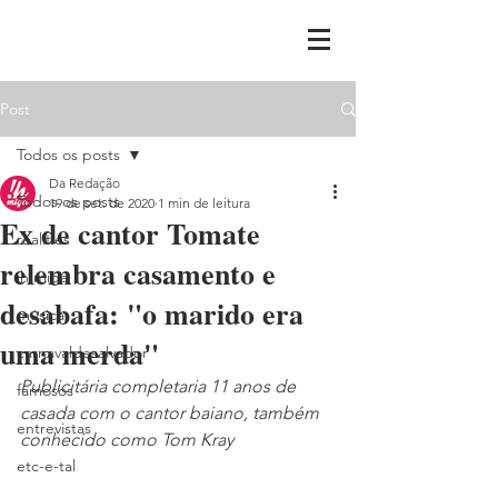
Post
Todos os posts
Da Redação
Todos os posts
19 de set. de 2020
1 min de leitura
Ex de cantor Tomate
realities
relembra casamento e
ih,miga
desabafa: "o marido era
música
uma merda"
carnavaldesalvador
Publicitária completaria 11 anos de 
famosos
casada com o cantor baiano, também 
entrevistas
conhecido como Tom Kray
etc-e-tal