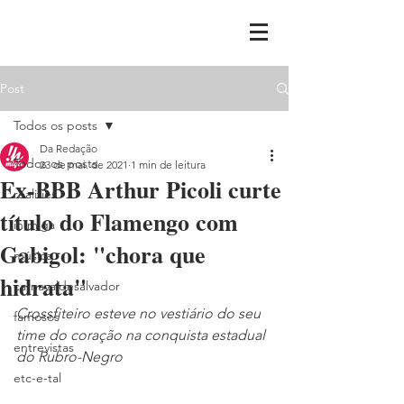
Post
Todos os posts
Da Redação
Todos os posts
23 de mai. de 2021
1 min de leitura
Ex-BBB Arthur Picoli curte
realities
título do Flamengo com
ih,miga
Gabigol: "chora que
música
hidrata"
carnavaldesalvador
Crossfiteiro esteve no vestiário do seu 
famosos
time do coração na conquista estadual 
entrevistas
do Rubro-Negro
etc-e-tal