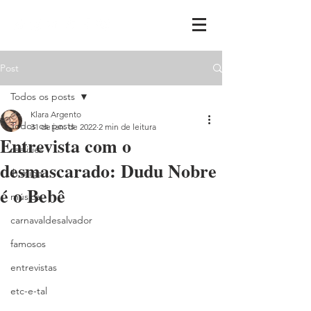
Post
Todos os posts
Klara Argento
Todos os posts
31 de jan. de 2022
2 min de leitura
Entrevista com o
realities
desmascarado: Dudu Nobre
ih,miga
é o Bebê
música
carnavaldesalvador
famosos
entrevistas
etc-e-tal