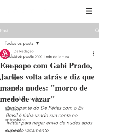
Post
Todos os posts
Da Redação
Todos os posts
21 de jul. de 2020
1 min de leitura
Em papo com Gabi Prado,
realities
Jarlles volta atrás e diz que
ih,miga
manda nudes: "morro de
música
medo de vazar"
carnavaldesalvador
Participante do De Férias com o Ex 
famosos
Brasil 6 tinha usado sua conta no 
entrevistas
Twitter para negar envio de nudes após 
etc-e-tal
suposto vazamento