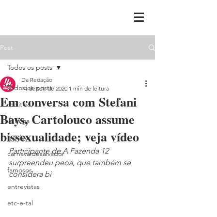
Post
Todos os posts
Da Redação
Todos os posts
14 de set. de 2020
1 min de leitura
Em conversa com Stefani
realities
Bays, Cartolouco assume
ih,miga
bissexualidade; veja vídeo
música
Participante de A Fazenda 12 
carnavaldesalvador
surpreendeu peoa, que também se 
famosos
considera bi
entrevistas
etc-e-tal