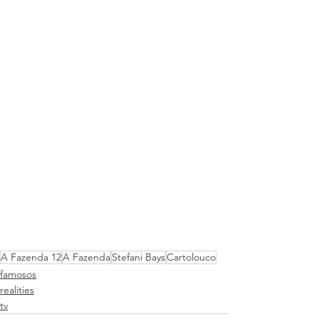
A Fazenda 12
A Fazenda
Stefani Bays
Cartolouco
famosos
realities
tv