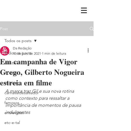
Post
Todos os posts
Da Redação
Todos os posts
15 de jun. de 2021
1 min de leitura
Em campanha de Vigor
realities
Grego, Gilberto Nogueira
ih,miga
estreia em filme
música
A marca traz Gil e sua nova rotina 
carnavaldesalvador
como contexto para ressaltar a 
famosos
importância de momentos de pausa 
indulgentes
entrevistas
etc-e-tal