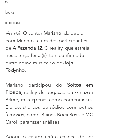
tv
looks
podcast
Vem aí! O cantor 
Mariano
, da dupla 
playlists
com Munhoz, é um dos participantes 
de 
A Fazenda 12
. O reality, que estreia 
nesta terça-feira (8), tem confirmado 
outro nome musical: o de 
Jojo 
Todynho
.
Mariano participou do 
Soltos em 
Floripa
, reality de pegação da Amazon 
Prime, mas apenas como comentarista. 
Ele assistia aos episódios com outros 
famosos, como Bianca Boca Rosa e MC 
Carol, para fazer análises.
Agora, o cantor terá a chance de ser 