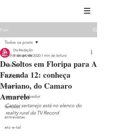
Post
Todos os posts
Da Redação
Todos os posts
7 de set. de 2020
1 min de leitura
Do Soltos em Floripa para A
realities
Fazenda 12: conheça
ih,miga
Mariano, do Camaro
música
Amarelo
carnavaldesalvador
Cantor sertanejo está no elenco do 
famosos
reality rural da TV Record
entrevistas
etc-e-tal