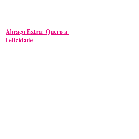
Abraço Extra: Quero a 
Felicidade
Esse abraço é extra, mas cheio de 
amor. Reunir toda a família não é 
prática habitual da pandemia. 
Então, 
quando isso passar, vamos reunir as 
pessoas que amamos e brindar a 
felicidade
. Beleza? 
Feliz dia do abraço 
(hoje) virtual
!