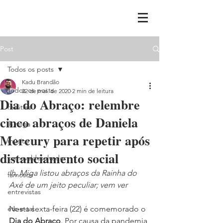
Post
Todos os posts
Kadu Brandão
Todos os posts
22 de mai. de 2020
2 min de leitura
Dia do Abraço: relembre
realities
cinco abraços de Daniela
ih,miga
Mercury para repetir após
música
distanciamento social
carnavaldesalvador
Ih, Miga listou abraços da Rainha do 
famosos
Axé de um jeito peculiar; vem ver
entrevistas
etc-e-tal
Nesta sexta-feira (22) é comemorado o 
Dia do Abraço
. Por causa da pandemia 