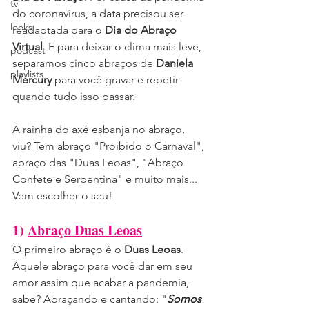
tv
do coronavírus, a data precisou ser 
looks
readaptada para o 
Dia do Abraço 
Virtual
. E para deixar o clima mais leve, 
podcast
separamos cinco abraços de 
Daniela 
playlists
Mercury
 para você gravar e repetir 
quando tudo isso passar.
A rainha do axé esbanja no abraço, 
viu? Tem abraço "Proibido o Carnaval", 
abraço das "Duas Leoas", "Abraço 
Confete e Serpentina" e muito mais... 
Vem escolher o seu!
1) 
Abraço Duas Leoas
O primeiro abraço é o 
Duas Leoas
. 
Aquele abraço para você dar em seu 
amor assim que acabar a pandemia, 
sabe? Abraçando e cantando: "
Somos 