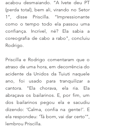
acabou desmaiando. “A Ivete deu PT 
(perda total), bem ali, virando no Setor 
1”, disse Priscilla. “Impressionante 
como o tempo todo ela passou uma 
confiança. Incrível, né? Ela sabia a 
coreografia de cabo a rabo", concluiu 
Rodrigo.
Priscilla e Rodrigo comentaram que o 
atraso de uma hora, em decorrência do 
acidente da Unidos da Tuiuti naquele 
ano, foi usado para tranquilizar a 
cantora. "Ela chorava, ela ria. Ela 
abraçava os bailarinos. E, por fim, um 
dos bailarinos pegou ela e sacudiu 
dizendo: ‘Calma, confia na gente!’. E 
ela respondeu: ‘Tá bom, vai dar certo’”, 
lembrou Priscilla.