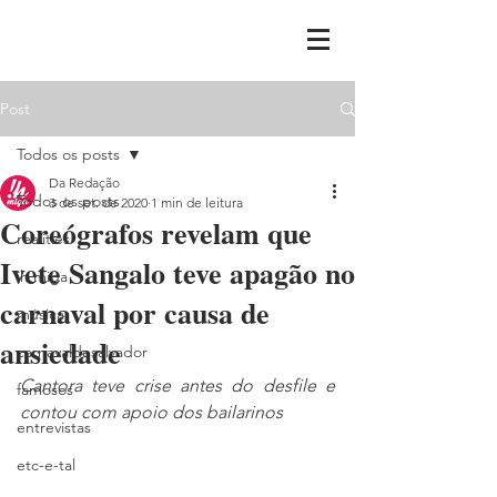
Post
Todos os posts
Da Redação
Todos os posts
3 de set. de 2020
1 min de leitura
Coreógrafos revelam que
realities
Ivete Sangalo teve apagão no
ih,miga
carnaval por causa de
música
ansiedade
carnavaldesalvador
Cantora teve crise antes do desfile e 
famosos
contou com apoio dos bailarinos
entrevistas
etc-e-tal