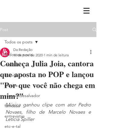
Post
Todos os posts
Da Redação
Todos os posts
18 de nov. de 2020
1 min de leitura
Conheça Julia Joia, cantora
realities
que aposta no POP e lançou
ih,miga
"Por que você não chega em
música
mim?"
carnavaldesalvador
Música ganhou clipe com ator Pedro 
famosos
Novaes, filho de Marcelo Novaes e 
entrevistas
Letícia Spiller
etc-e-tal