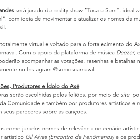
nandes
 será jurado do reality show "Toca o Som", idealiz
", com ideia de movimentar e atualizar os nomes da mú
il.
 totalmente virtual e voltado para o fortalecimento do 
Carnaval. Com o apoio da plataforma de música 
Deezer
, 
poderão acompanhar as votações, resenhas e batalhas m
amente no Instagram @somoscarnaval. 
iões, Produtores e Ídolo do Axé
ras serão escolhidas pelos foliões, por meio de 
site
, p
s da Comunidade e também por produtores artísticos e m
 seus pareceres sobre as canções. 
s como jurados nomes de relevância no cenário artístic
 artístico 
Gil Alves (Encontro de Fenômenos)
 e os prod