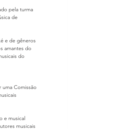
ado pela turma 
sica de 
Axé e de gêneros 
os amantes do 
usicais do 
or uma Comissão 
usicais 
o e musical 
utores musicais 