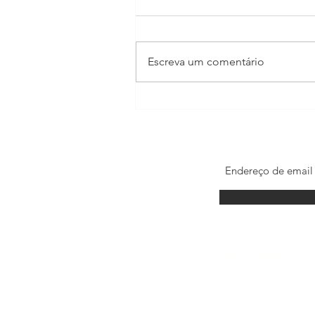
Escreva um comentário
Madonna estrela filme para
celebrar os 100 anos do Itaú
© por Kadu Brandão. 