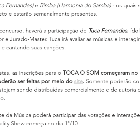
ca Fernandes)
 e 
Bimba (Harmonia do Samba)
 - os quais
jeto e estarão semanalmente presentes. 
 concurso, haverá a participação de 
Tuca Fernandes
, ído
e Jurado-Master. Tuca irá avaliar as músicas e interagi
 e cantando suas canções.
tas, as inscrições para o 
TOCA O SOM começaram no dia
oderão ser feitas por meio do 
site
. 
Somente poderão con
stejam sendo distribuídas comercialmente e de autoria 
o. 
e da Música poderá participar das votações e interações
ality Show começa no dia 1º/10. 