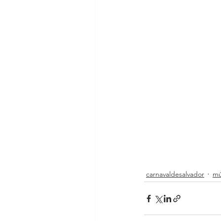
carnavaldesalvador
mú