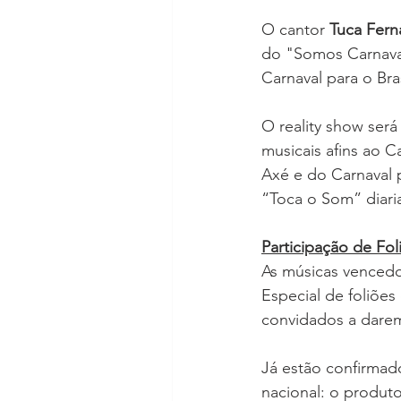
O cantor 
Tuca Fer
do "Somos Carnaval
Carnaval para o Bras
O reality show será
musicais afins ao 
Axé e do Carnaval 
“Toca o Som” diari
Participação de Fol
As músicas vencedo
Especial de foliõe
convidados a darem
Já estão confirmado
nacional: o produtor