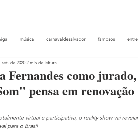
podcast
TV
entrevistas
quem sou
plantao
ou
miga
música
carnavaldesalvador
famosos
entre
 set. de 2020
2 min de leitura
playlists
 Fernandes como jurado, 
Som" pensa em renovação
lmente virtual e participativa, o reality show vai revela
al para o Brasil