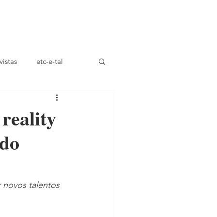
ça
vistas
etc-e-tal
reality
 do
r novos talentos 