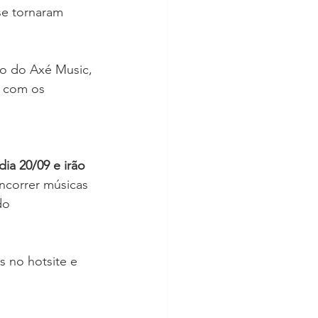
 se tornaram 
lo do Axé Music, 
r com os 
 20/09 e irão 
correr músicas 
do 
 no hotsite e 