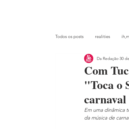
principal
famosos
coluna @ihmiga
Todos os posts
realities
ih,
Da Redação
30 de
tv
looks
podcast
Com Tuca
"Toca o 
carnaval
Em uma dinâmica tota
da música de carnav