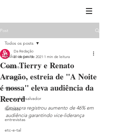
Post
Todos os posts
Da Redação
Todos os posts
21 de jan. de 2021
1 min de leitura
Com Tierry e Renato
realities
Aragão, estreia de "A Noite
ih,miga
é nossa" eleva audiência da
música
Record
carnavaldesalvador
Emissora registrou aumento de 46% em 
famosos
audiência garantindo vice-liderança
entrevistas
etc-e-tal