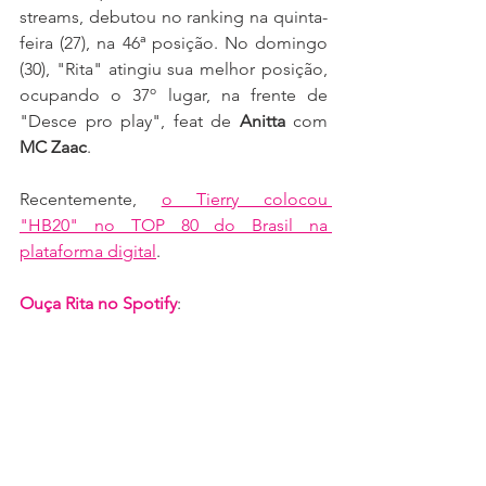
streams, debutou no ranking na quinta-
feira (27), na 46ª posição. No domingo 
(30), "Rita" atingiu sua melhor posição, 
ocupando o 37º lugar, na frente de 
"Desce pro play", feat de 
Anitta
 com 
MC Zaac
.
Recentemente, 
o Tierry colocou 
"HB20" no TOP 80 do Brasil na 
plataforma digital
.
Ouça Rita no Spotify
: