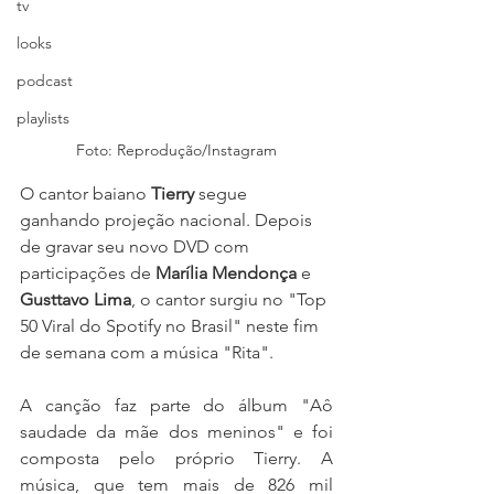
tv
looks
podcast
playlists
Foto: Reprodução/Instagram
O cantor baiano 
Tierry
 segue 
ganhando projeção nacional. Depois 
de gravar seu novo DVD com 
participações de 
Marília Mendonça
 e 
Gusttavo Lima
, o cantor surgiu no "Top 
50 Viral do Spotify no Brasil" neste fim 
de semana com a música "Rita".
A canção faz parte do álbum "Aô 
saudade da mãe dos meninos" e foi 
composta pelo próprio Tierry. A 
música, que tem mais de 826 mil 