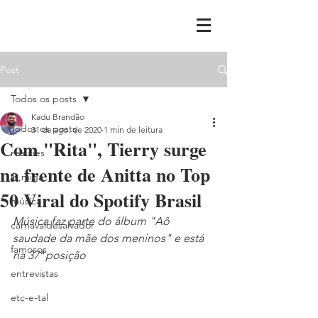
Post
Todos os posts
Kadu Brandão
Todos os posts
31 de ago. de 2020
1 min de leitura
Com "Rita", Tierry surge
realities
na frente de Anitta no Top
ih,miga
50 Viral do Spotify Brasil
música
Música faz parte do álbum "Aô 
carnavaldesalvador
saudade da mãe dos meninos" e está 
famosos
na 37ª posição
entrevistas
etc-e-tal