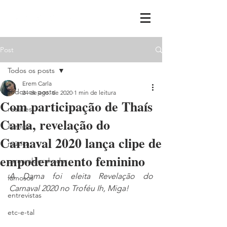
Post
Todos os posts
Erem Carla
Todos os posts
24 de ago. de 2020
1 min de leitura
Com participação de Thaís
realities
Carla, revelação do
ih,miga
Carnaval 2020 lança clipe de
música
empoderamento feminino
carnavaldesalvador
A Dama foi eleita Revelação do 
famosos
Carnaval 2020 no Troféu Ih, Miga!
entrevistas
etc-e-tal