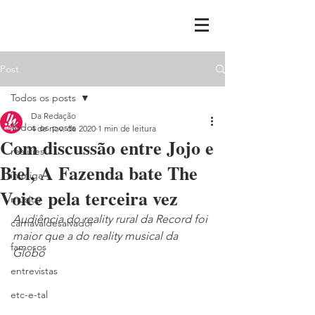
Post
Todos os posts
Da Redação
Todos os posts
4 de nov. de 2020
1 min de leitura
Com discussão entre Jojo e
realities
Biel, A Fazenda bate The
ih,miga
Voice pela terceira vez
música
Audiência do reality rural da Record foi 
carnavaldesalvador
maior que a do reality musical da 
famosos
Globo
entrevistas
etc-e-tal