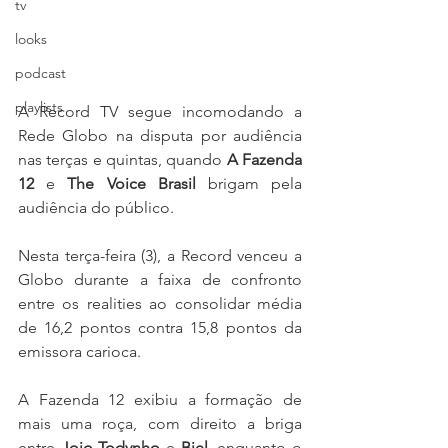
tv
looks
podcast
playlists
A Record TV segue incomodando a 
Rede Globo na disputa por audiência 
nas terças e quintas, quando 
A Fazenda 
12
 e 
The Voice Brasil
 brigam pela 
audiência do público.
Nesta terça-feira (3), a Record venceu a 
Globo durante a faixa de confronto 
entre os realities ao consolidar média 
de 16,2 pontos contra 15,8 pontos da 
emissora carioca. 
A Fazenda 12 exibiu a formação de 
mais uma roça, com direito a briga 
entre 
Jojo Todynho
 e 
Biel
, enquanto o 