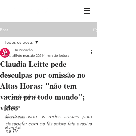
Post
Todos os posts
Da Redação
Todos os posts
25 de mai. de 2021
1 min de leitura
Claudia Leitte pede
realities
desculpas por omissão no
ih,miga
Altas Horas: "não tem
música
vacina pra todo mundo";
carnavaldesalvador
vídeo
famosos
Cantora usou as redes sociais para 
entrevistas
desabafar com os fãs sobre fala evasiva 
etc-e-tal
na TV