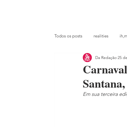
principal
famosos
coluna @ihmiga
Todos os posts
realities
ih,
Da Redação
25 de
tv
looks
podcast
Carnaval
Santana,
Em sua terceira edi