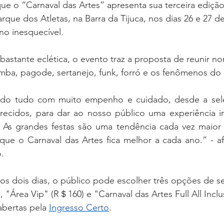
s que o “Carnaval das Artes” apresenta sua terceira ediçã
rque dos Atletas, na Barra da Tijuca, nos dias 26 e 27 de
o inesquecível.
stante eclética, o evento traz a proposta de reunir n
ba, pagode, sertanejo, funk, forró e os fenômenos do p
do tudo com muito empenho e cuidado, desde a seleç
recidos, para dar ao nosso público uma experiência incr
 As grandes festas são uma tendência cada vez maior d
ue o Carnaval das Artes fica melhor a cada ano.” - afi
.
os dois dias, o público pode escolher três opções de set
"Área Vip" (R＄160) e "Carnaval das Artes Full All Inclu
abertas pela 
Ingresso Certo
.