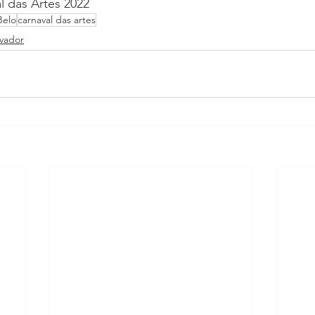
l das Artes 2022
Belo
carnaval das artes
lvador