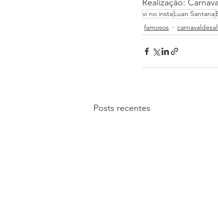
Realização:
Carnava
vi no insta
Luan Santana
famosos
carnavaldesa
Posts recentes