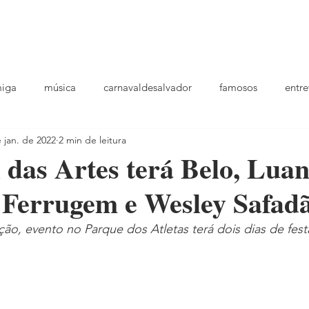
podcast
TV
entrevistas
quem sou
plantao
ou
miga
música
carnavaldesalvador
famosos
entre
 jan. de 2022
2 min de leitura
playlists
 das Artes terá Belo, Lua
 Ferrugem e Wesley Safad
ção, evento no Parque dos Atletas terá dois dias de fest