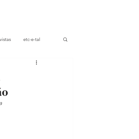
ça
vistas
etc-e-tal
n
ão
a