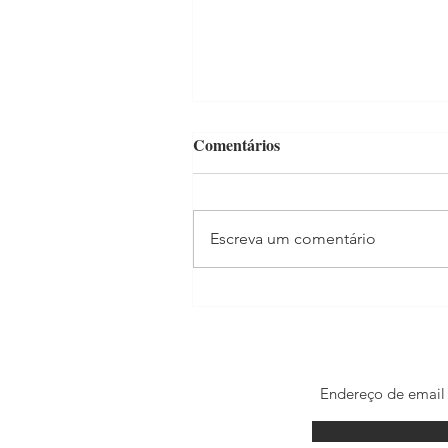
Comentários
Escreva um comentário
BBB22: tudo sobre as
trajetórias dos finalistas