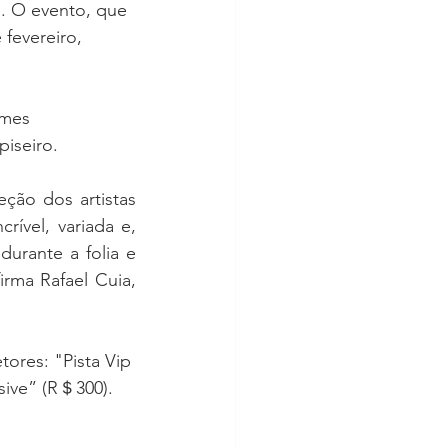
o. O evento, que 
 fevereiro, 
omes 
iseiro.
ão dos artistas 
ível, variada e, 
urante a folia e 
rma Rafael Cuia, 
ores: "Pista Vip 
sive” (R＄300). 