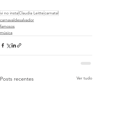
vi no insta
Claudia Leitte
carnatal
carnavaldesalvador
famosos
música
Ver tudo
Posts recentes