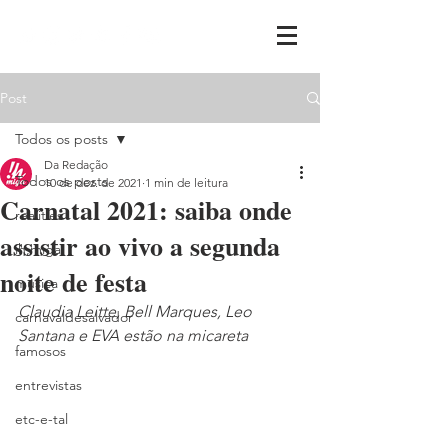
Post
Todos os posts
Da Redação
Todos os posts
10 de dez. de 2021
1 min de leitura
Carnatal 2021: saiba onde
realities
assistir ao vivo a segunda
ih,miga
noite de festa
música
Claudia Leitte, Bell Marques, Leo 
carnavaldesalvador
Santana e EVA estão na micareta
famosos
entrevistas
etc-e-tal