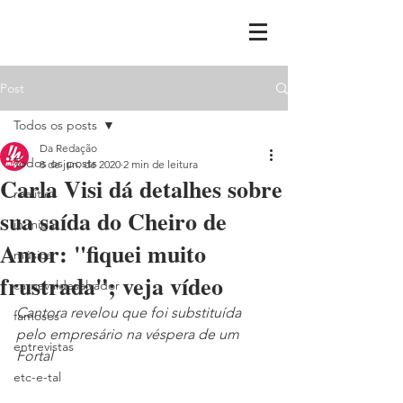
Post
Todos os posts
Da Redação
Todos os posts
8 de jun. de 2020
2 min de leitura
Carla Visi dá detalhes sobre
realities
sua saída do Cheiro de
ih,miga
Amor: "fiquei muito
música
frustrada"; veja vídeo
carnavaldesalvador
Cantora revelou que foi substituída 
famosos
pelo empresário na véspera de um 
entrevistas
Fortal
etc-e-tal