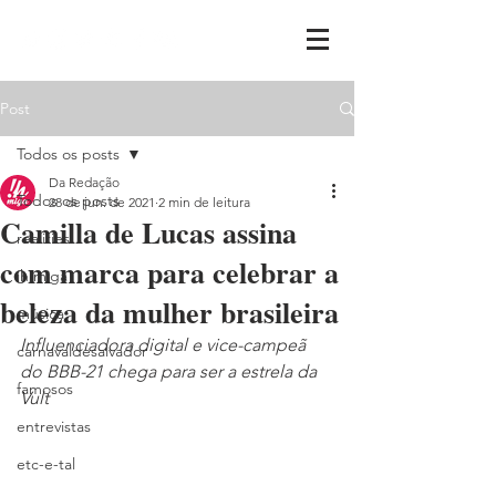
Post
Todos os posts
Da Redação
Todos os posts
28 de jun. de 2021
2 min de leitura
Camilla de Lucas assina
realities
com marca para celebrar a
ih,miga
beleza da mulher brasileira
música
Influenciadora digital e vice-campeã 
carnavaldesalvador
do BBB-21 chega para ser a estrela da 
famosos
Vult
entrevistas
etc-e-tal