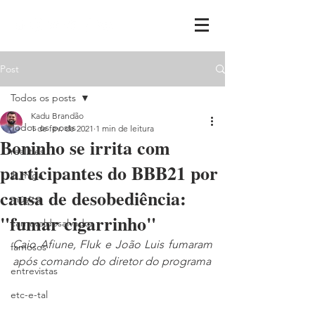
Post
Todos os posts
Kadu Brandão
Todos os posts
1 de fev. de 2021
1 min de leitura
Boninho se irrita com
realities
participantes do BBB21 por
ih,miga
causa de desobediência:
música
"fumar cigarrinho"
carnavaldesalvador
Caio Afiune, FIuk e João Luis fumaram 
famosos
após comando do diretor do programa
entrevistas
etc-e-tal