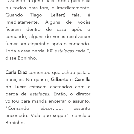
"Quando a gente fala todos para sala 
ou todos para fora, é imediatamente. 
Quando Tiago (Leifert) fala, é 
imediatamente. Alguns de vocês 
ficaram dentro de casa após o 
comando, alguns de vocês resolveram 
fumar um cigarrinho após o comando. 
Toda a casa perde 100 
estalecas 
cada.", 
disse Boninho.
Carla Diaz
 comentou que achou justa a 
punição. No quarto, 
Gilberto
 e 
Camilla 
de Lucas
 estavam chateados com a 
perda de 
estalecas
. Então, o diretor 
voltou para manda encerrar o assunto. 
"Comando absorvido, assunto 
encerrado. Vida que segue", concluiu 
Boninho.