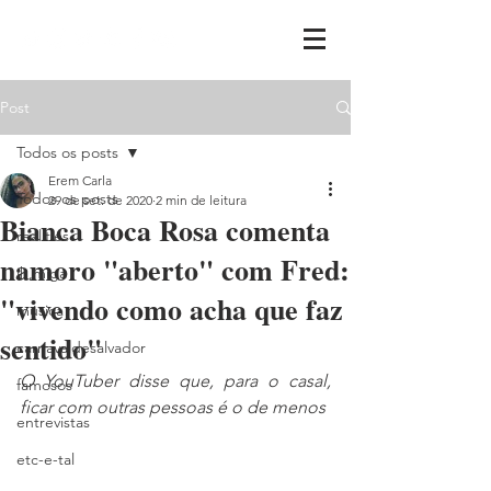
Post
Todos os posts
Erem Carla
Todos os posts
29 de set. de 2020
2 min de leitura
Bianca Boca Rosa comenta
realities
namoro "aberto" com Fred:
ih,miga
"vivendo como acha que faz
música
sentido"
carnavaldesalvador
O YouTuber disse que, para o casal, 
famosos
ficar com outras pessoas é o de menos
entrevistas
etc-e-tal