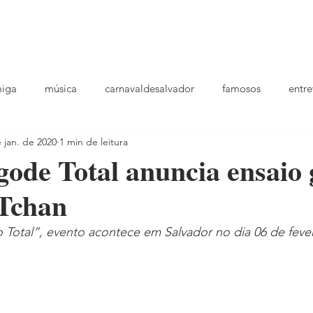
podcast
TV
entrevistas
quem sou
plantao
ou
miga
música
carnavaldesalvador
famosos
entre
 jan. de 2020
1 min de leitura
playlists
gode Total anuncia ensaio 
Tchan
 Total”, evento acontece em Salvador no dia 06 de feve