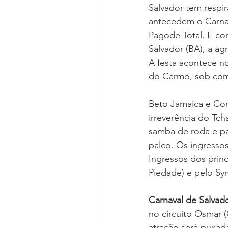
Salvador tem respi
antecedem o Carnav
Pagode Total. E com
Salvador (BA), a ag
A festa acontece no
do Carmo, sob com
Beto Jamaica e Com
irreverência do Tch
samba de roda e pa
palco. Os ingresso
Ingressos dos prin
Piedade) e pelo Sy
Carnaval de Salvad
no circuito Osmar 
atração será puxad