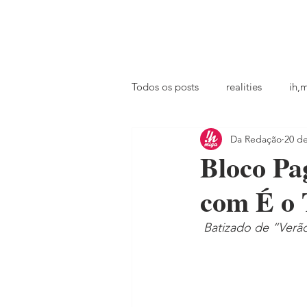
principal
famosos
coluna @ihmiga
Todos os posts
realities
ih,
Da Redação
20 de
tv
looks
podcast
Bloco Pa
com É o 
Batizado de “Verão