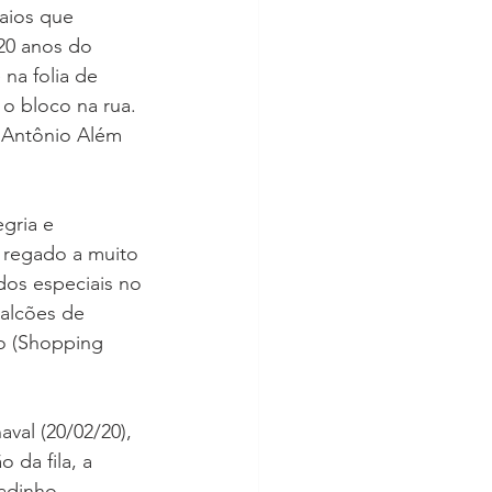
aios que 
20 anos do 
na folia de 
o bloco na rua. 
o Antônio Além 
gria e 
, regado a muito 
os especiais no 
alcões de 
o (Shopping 
aval (20/02/20), 
da fila, a 
adinho.