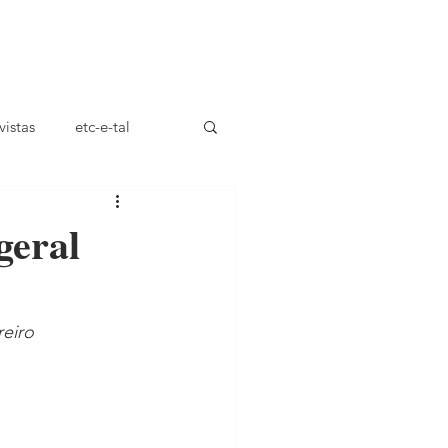
ça
vistas
etc-e-tal
geral
reiro