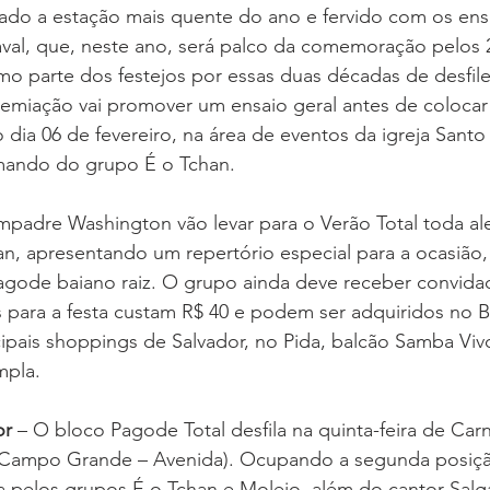
rado a estação mais quente do ano e fervido com os ens
al, que, neste ano, será palco da comemoração pelos 
o parte dos festejos por essas duas décadas de desfile 
remiação vai promover um ensaio geral antes de colocar 
 dia 06 de fevereiro, na área de eventos da igreja Sant
ando do grupo É o Tchan.
padre Washington vão levar para o Verão Total toda ale
an, apresentando um repertório especial para a ocasião
gode baiano raiz. O grupo ainda deve receber convidad
s para a festa custam R$ 40 e podem ser adquiridos no B
cipais shoppings de Salvador, no Pida, balcão Samba Viv
mpla.
or
 – O bloco Pagode Total desfila na quinta-feira de Carn
(Campo Grande – Avenida). Ocupando a segunda posição 
a pelos grupos É o Tchan e Molejo, além do cantor Salg