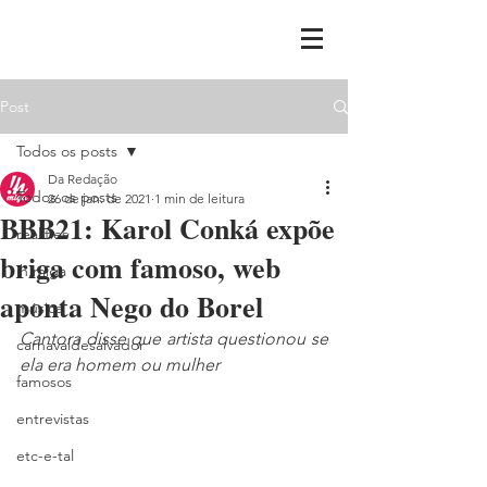
Post
Todos os posts
Da Redação
Todos os posts
26 de jan. de 2021
1 min de leitura
BBB21: Karol Conká expõe
realities
briga com famoso, web
ih,miga
aponta Nego do Borel
música
Cantora disse que artista questionou se 
carnavaldesalvador
ela era homem ou mulher
famosos
entrevistas
etc-e-tal