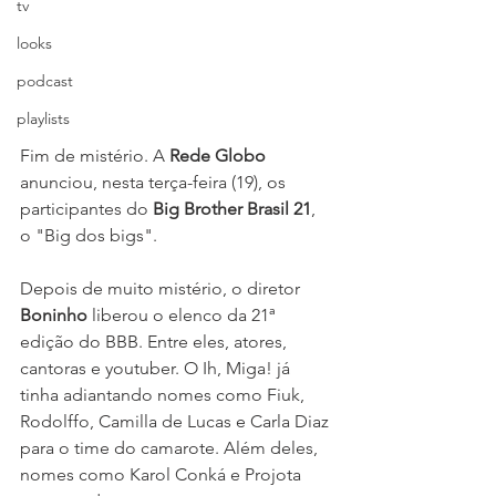
tv
looks
podcast
playlists
Fim de mistério. A 
Rede Globo
anunciou, nesta terça-feira (19), os 
participantes do 
Big Brother Brasil 21
, 
o "Big dos bigs".
Depois de muito mistério, o diretor 
Boninho 
liberou o elenco da 21ª 
edição do BBB. Entre eles, atores, 
cantoras e youtuber. O Ih, Miga! já 
tinha adiantando nomes como Fiuk, 
Rodolffo, Camilla de Lucas e Carla Diaz 
para o time do camarote. Além deles, 
nomes como Karol Conká e Projota 