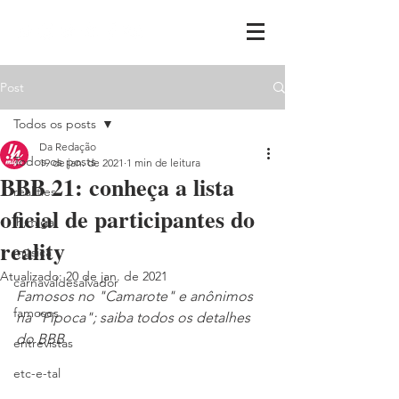
Post
Todos os posts
Da Redação
Todos os posts
19 de jan. de 2021
1 min de leitura
BBB 21: conheça a lista
realities
oficial de participantes do
ih,miga
reality
música
Atualizado:
20 de jan. de 2021
carnavaldesalvador
Famosos no "Camarote" e anônimos 
famosos
na "Pipoca"; saiba todos os detalhes 
do BBB
entrevistas
etc-e-tal