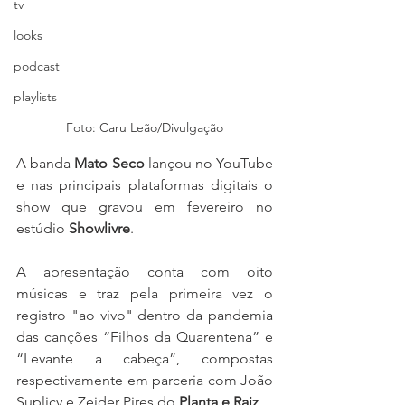
tv
looks
podcast
playlists
Foto: Caru Leão/Divulgação
A banda 
Mato Seco
 lançou no YouTube 
e nas principais plataformas digitais o 
show que gravou em fevereiro no 
estúdio 
Showlivre
. 
A apresentação conta com oito 
músicas e traz pela primeira vez o 
registro "ao vivo" dentro da pandemia 
das canções “Filhos da Quarentena” e 
“Levante a cabeça”, compostas 
respectivamente em parceria com João 
Suplicy e Zeider Pires do 
Planta e Raiz
. 