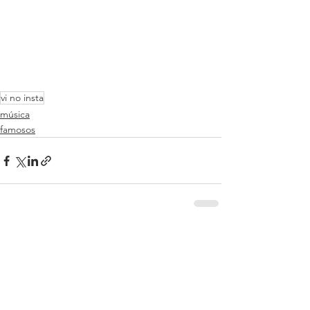
vi no insta
música
famosos
Ver tudo
Posts recentes