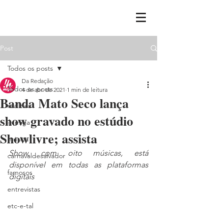
Post
Todos os posts
Da Redação
Todos os posts
4 de abr. de 2021
1 min de leitura
Banda Mato Seco lança
realities
show gravado no estúdio
ih,miga
Showlivre; assista
música
Show, com oito músicas, está 
carnavaldesalvador
disponível em todas as plataformas 
famosos
digitais
entrevistas
etc-e-tal