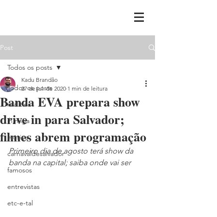
Post
Todos os posts
Kadu Brandão
Todos os posts
27 de jul. de 2020
1 min de leitura
Banda EVA prepara show
realities
drive in para Salvador;
ih,miga
filmes abrem programação
música
Primeiro dia de agosto terá show da 
carnavaldesalvador
banda na capital; saiba onde vai ser
famosos
entrevistas
etc-e-tal