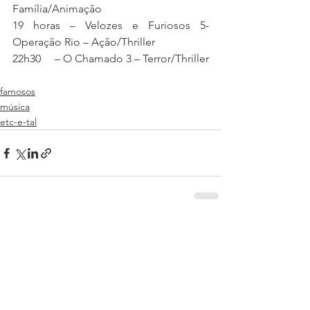
Família/Animação
19 horas – Velozes e Furiosos 5- 
Operação Rio – Ação/Thriller
22h30     – O Chamado 3 – Terror/Thriller
famosos
música
etc-e-tal
Ver tudo
Posts recentes