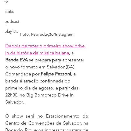
tv
looks
podcast
playlists
Foto: Reprodução/Instagram
Depois de fazer o primeiro show drive 
in da história da música baiana
, a 
Banda EVA
 se prepara para apresentar 
o novo formato em Salvador (BA). 
Comandada por 
Felipe Pezzoni
, a 
banda é atração confirmada do 
primeiro dia de agosto, a partir das 
22h30, no Big Bompreço Drive In 
Salvador.
O show será no Estacionamento do 
Centro de Convenções de Salvador, na 
Boca do Rio, e os ingressos custam de 