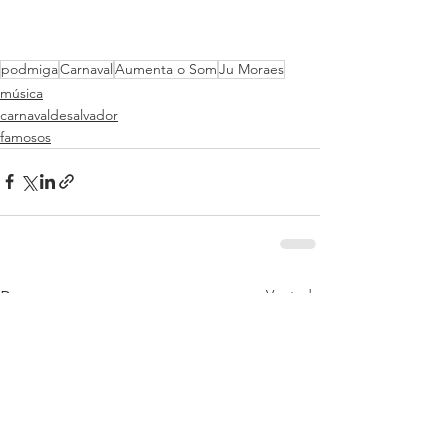
podmiga
Carnaval
Aumenta o Som
Ju Moraes
música
carnavaldesalvador
famosos
Ver tudo
Posts recentes