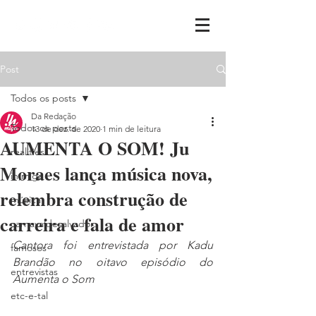
Post
Todos os posts
Da Redação
Todos os posts
13 de dez. de 2020
1 min de leitura
AUMENTA O SOM! Ju
realities
Moraes lança música nova,
ih,miga
relembra construção de
música
carreira e fala de amor
carnavaldesalvador
Cantora foi entrevistada por Kadu 
famosos
Brandão no oitavo episódio do 
entrevistas
Aumenta o Som
etc-e-tal