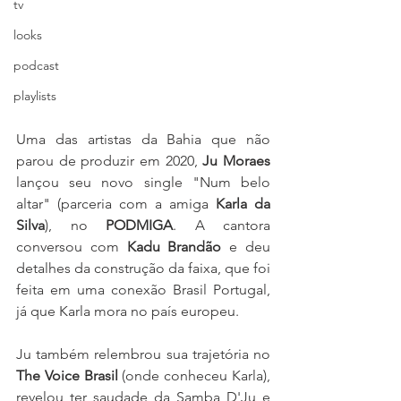
tv
looks
podcast
playlists
Uma das artistas da Bahia que não 
parou de produzir em 2020, 
Ju Moraes
lançou seu novo single "Num belo 
altar" (parceria com a amiga 
Karla da 
Silva
), no 
PODMIGA
. A cantora 
conversou com 
Kadu Brandão
 e deu 
detalhes da construção da faixa, que foi 
feita em uma conexão Brasil Portugal, 
já que Karla mora no país europeu.
Ju também relembrou sua trajetória no 
The Voice Brasil
 (onde conheceu Karla), 
revelou ter saudade da Samba D'Ju e 