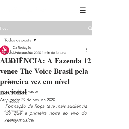
Post
Todos os posts
Da Redação
Todos os posts
25 de nov. de 2020
1 min de leitura
AUDIÊNCIA: A Fazenda 12
realities
vence The Voice Brasil pela
ih,miga
primeira vez em nível
música
nacional
carnavaldesalvador
Atualizado:
29 de nov. de 2020
famosos
Formação de Roça teve mais audiência 
entrevistas
do que a primeira noite ao vivo do 
reality musical
etc-e-tal