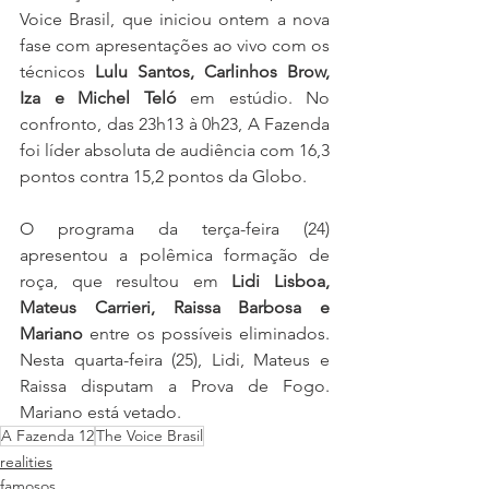
Voice Brasil, que iniciou ontem a nova 
fase com apresentações ao vivo com os 
técnicos 
Lulu Santos, Carlinhos Brow, 
Iza e Michel Teló
 em estúdio. No 
confronto, das 23h13 à 0h23, A Fazenda 
foi líder absoluta de audiência com 16,3 
pontos contra 15,2 pontos da Globo. 
O programa da terça-feira (24) 
apresentou a polêmica formação de 
roça, que resultou em 
Lidi Lisboa, 
Mateus Carrieri, Raissa Barbosa e 
Mariano
 entre os possíveis eliminados. 
Nesta quarta-feira (25), Lidi, Mateus e 
Raissa disputam a Prova de Fogo. 
Mariano está vetado.
A Fazenda 12
The Voice Brasil
realities
famosos