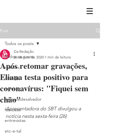
Post
Todos os posts
Da Redação
Todos os posts
26 de jun. de 2020
1 min de leitura
Após retomar gravações,
realities
Eliana testa positivo para
ih,miga
coronavírus: "Fiquei sem
música
chão"
carnavaldesalvador
Apresentadora do SBT divulgou a 
famosos
notícia nesta sexta-feira (26)
entrevistas
etc-e-tal