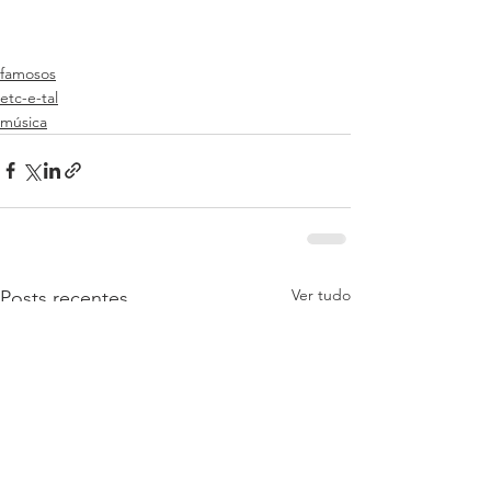
famosos
etc-e-tal
música
Ver tudo
Posts recentes