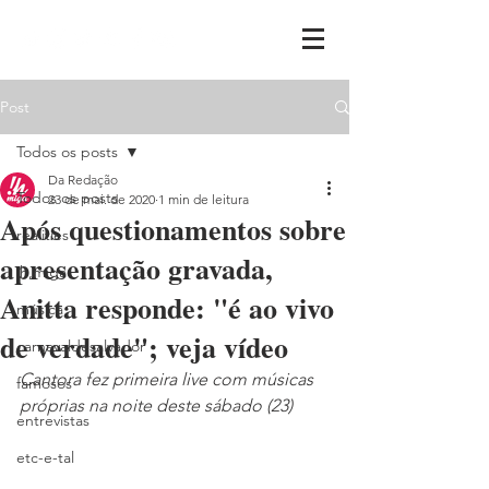
Post
Todos os posts
Da Redação
Todos os posts
23 de mai. de 2020
1 min de leitura
Após questionamentos sobre
realities
apresentação gravada,
ih,miga
Anitta responde: "é ao vivo
música
de verdade"; veja vídeo
carnavaldesalvador
Cantora fez primeira live com músicas 
famosos
próprias na noite deste sábado (23)
entrevistas
etc-e-tal