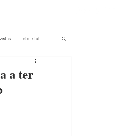
ça
vistas
etc-e-tal
a a ter
b