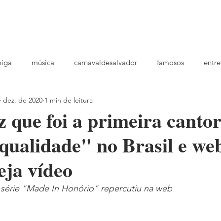
podcast
TV
entrevistas
quem sou
plantao
ou
miga
música
carnavaldesalvador
famosos
entre
e dez. de 2020
1 min de leitura
playlists
z que foi a primeira cantor
 qualidade" no Brasil e we
veja vídeo
a série "Made In Honório" repercutiu na web