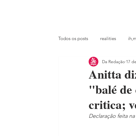
principal
famosos
coluna @ihmiga
Todos os posts
realities
ih,
Da Redação
17 d
tv
looks
podcast
Anitta di
"balé de
critica; 
Declaração feita n