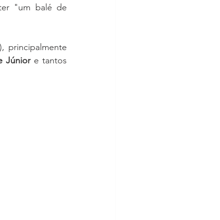
ter "um balé de 
, principalmente 
e Júnior
 e tantos 