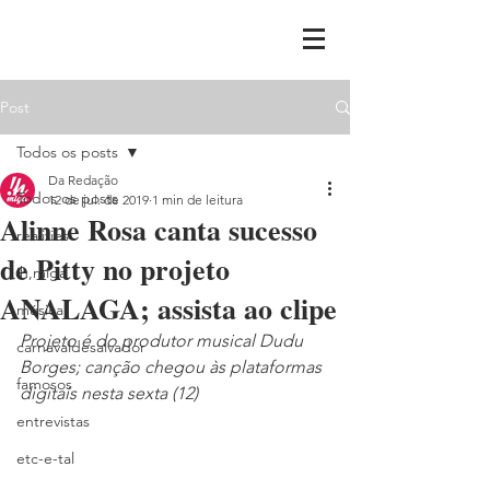
Post
Todos os posts
Da Redação
Todos os posts
12 de jul. de 2019
1 min de leitura
Alinne Rosa canta sucesso
realities
de Pitty no projeto
ih,miga
ANALAGA; assista ao clipe
música
Projeto é do produtor musical Dudu 
carnavaldesalvador
Borges; canção chegou às plataformas 
famosos
digitais nesta sexta (12)
entrevistas
etc-e-tal