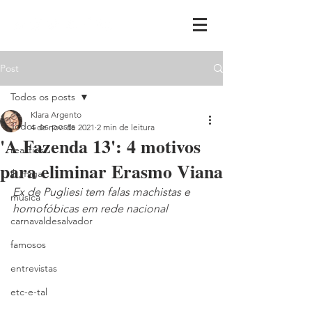
Post
Todos os posts
Klara Argento
Todos os posts
4 de nov. de 2021
2 min de leitura
'A Fazenda 13': 4 motivos
realities
para eliminar Erasmo Viana
ih,miga
Ex de Pugliesi tem falas machistas e 
música
homofóbicas em rede nacional
carnavaldesalvador
famosos
entrevistas
etc-e-tal