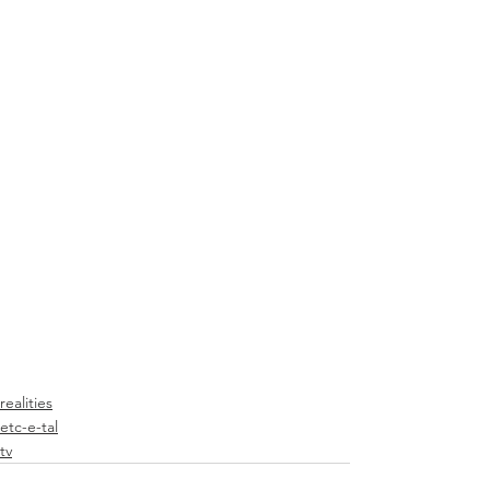
realities
etc-e-tal
tv