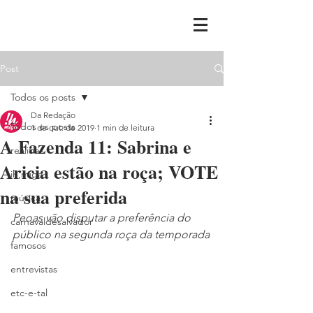
Post
Todos os posts
Da Redação
Todos os posts
1 de out. de 2019
1 min de leitura
A Fazenda 11: Sabrina e
realities
Aricia estão na roça; VOTE
ih,miga
na sua preferida
música
Peoas vão disputar a preferência do 
carnavaldesalvador
público na segunda roça da temporada
famosos
entrevistas
etc-e-tal