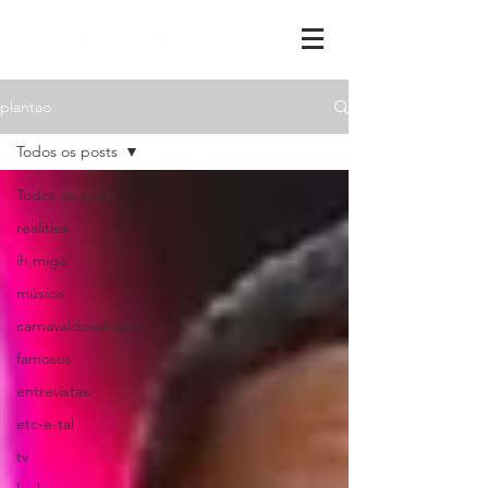
plantao
Todos os posts
Todos os posts
realities
ih,miga
música
carnavaldesalvador
famosos
entrevistas
etc-e-tal
tv