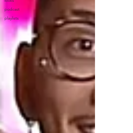
looks
podcast
playlists