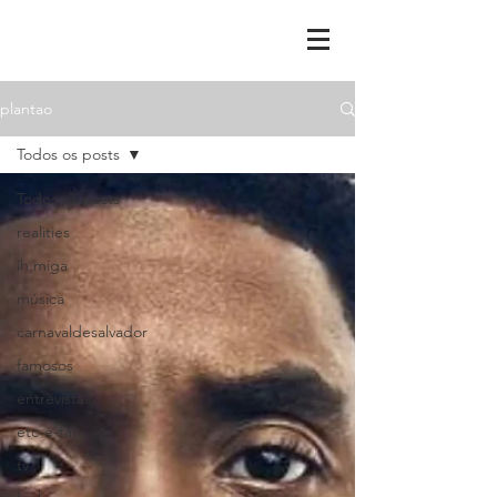
plantao
Todos os posts
Todos os posts
realities
ih,miga
música
carnavaldesalvador
famosos
entrevistas
etc-e-tal
tv