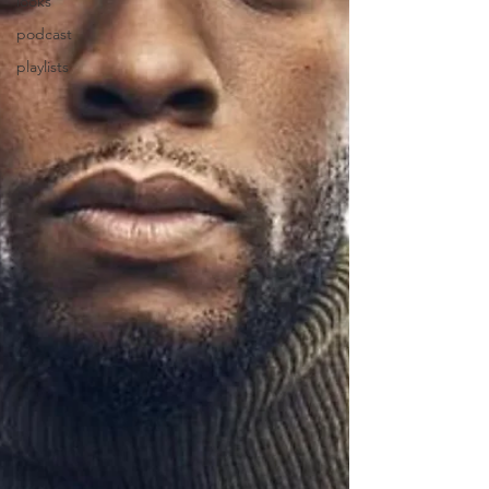
looks
podcast
playlists