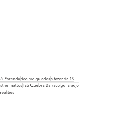
A Fazenda
rico melquiades
a fazenda 13
sthe mattos
Tati Quebra Barraco
gui araujo
realities
podcast
tv