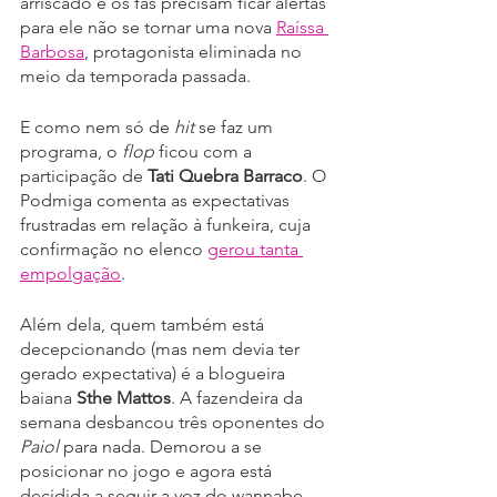
arriscado e os fãs precisam ficar alertas 
para ele não se tornar uma nova 
Raíssa 
Barbosa
, protagonista eliminada no 
meio da temporada passada.
E como nem só de 
hit
 se faz um 
programa, o 
flop
 ficou com a 
participação de 
Tati Quebra Barraco
. O 
Podmiga comenta as expectativas 
frustradas em relação à funkeira, cuja 
confirmação no elenco 
gerou tanta 
empolgação
.
Além dela, quem também está 
decepcionando (mas nem devia ter 
gerado expectativa) é a blogueira 
baiana 
Sthe Mattos
. A fazendeira da 
semana desbancou três oponentes do 
Paiol
 para nada. Demorou a se 
posicionar no jogo e agora está 
decidida a seguir a voz do wannabe 