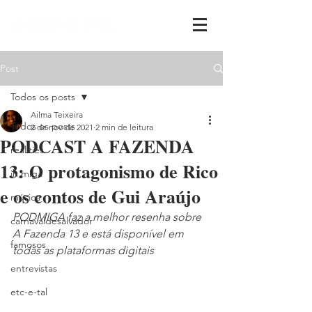
Post
Todos os posts
Ailma Teixeira
Todos os posts
2 de nov de 2021
2 min de leitura
PODCAST A FAZENDA
realities
13: O protagonismo de Rico
ih,miga
e os contos de Gui Araújo
música
PODMIGA faz a melhor resenha sobre 
carnavaldesalvador
A Fazenda 13 e está disponível em 
famosos
todas as plataformas digitais
entrevistas
etc-e-tal