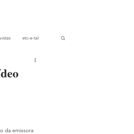
ça
vistas
etc-e-tal
ídeo
o da emissora 