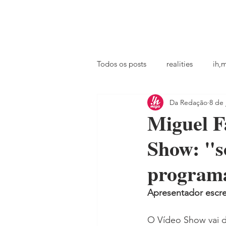
principal
famosos
coluna @ihmiga
Todos os posts
realities
ih,
Da Redação
8 de 
tv
looks
podcast
Miguel F
Show: "s
program
Apresentador escr
O Vídeo Show vai d