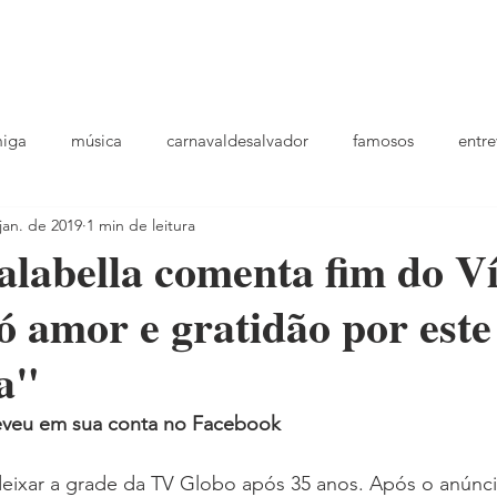
podcast
TV
entrevistas
quem sou
plantao
ou
miga
música
carnavaldesalvador
famosos
entre
jan. de 2019
1 min de leitura
playlists
alabella comenta fim do V
ó amor e gratidão por este
a"
eveu em sua conta no Facebook
eixar a grade da TV Globo após 35 anos. Após o anúnci