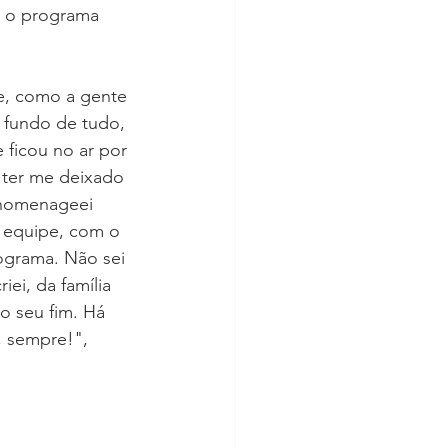
u o programa 
e, como a gente 
 fundo de tudo, 
ficou no ar por 
e ter me deixado 
 homenageei 
 equipe, com o 
rograma. Não sei 
ei, da família 
o seu fim. Há 
 sempre!", 