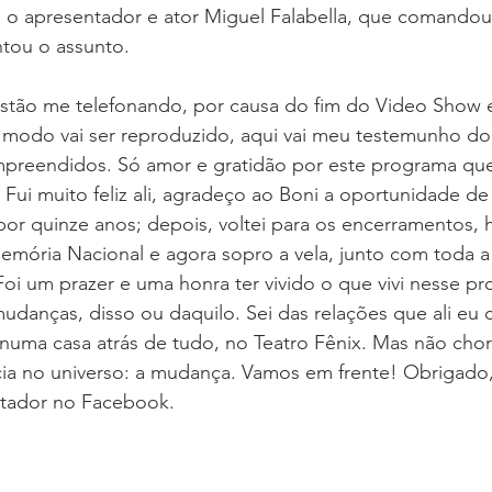
8), o apresentador e ator Miguel Falabella, que comando
tou o assunto.
estão me telefonando, por causa do fim do Video Show 
modo vai ser reproduzido, aqui vai meu testemunho do
preendidos. Só amor e gratidão por este programa que 
. Fui muito feliz ali, agradeço ao Boni a oportunidade d
por quinze anos; depois, voltei para os encerramentos,
ória Nacional e agora sopro a vela, junto com toda a
Foi um prazer e uma honra ter vivido o que vivi nesse p
udanças, disso ou daquilo. Sei das relações que ali eu cri
numa casa atrás de tudo, no Teatro Fênix. Mas não chor
ia no universo: a mudança. Vamos em frente! Obrigado,
ntador no Facebook.