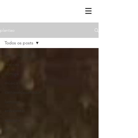
plantao
Todos os posts
Todos os posts
realities
ih,miga
música
carnavaldesalvador
famosos
entrevistas
etc-e-tal
tv