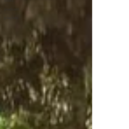
looks
podcast
playlists