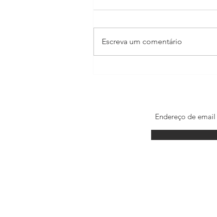
Escreva um comentário
Madonna estrela filme para
celebrar os 100 anos do Itaú
© por Kadu Brandão. 