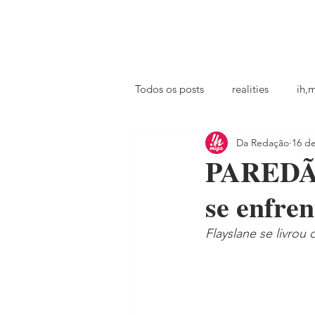
principal
famosos
coluna @ihmiga
Todos os posts
realities
ih,
Da Redação
16 d
tv
looks
podcast
PAREDÃO
se enfre
Flayslane se livrou