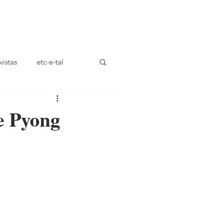
ça
vistas
etc-e-tal
e Pyong