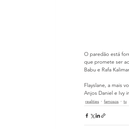
O paredão está for
que promete ser aci
Babu e Rafa Kalima
Flayslane, a mais v
Anjos Daniel e Ivy 
realities
famosos
tv