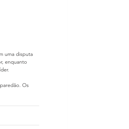
m uma disputa 
or, enquanto 
der.
o paredão. Os 