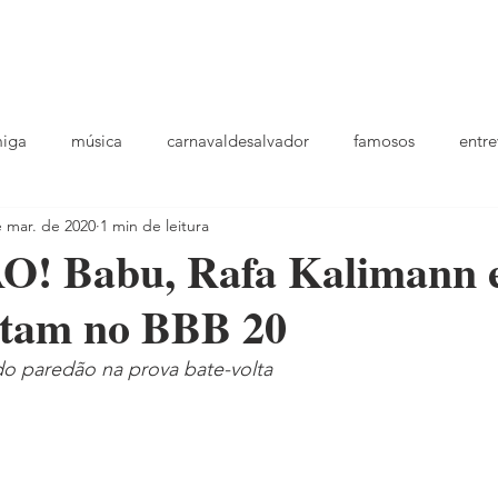
podcast
TV
entrevistas
quem sou
plantao
ou
miga
música
carnavaldesalvador
famosos
entre
e mar. de 2020
1 min de leitura
playlists
! Babu, Rafa Kalimann 
ntam no BBB 20
 do paredão na prova bate-volta