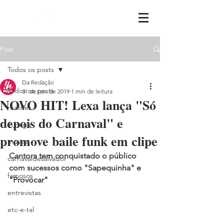
Post
Todos os posts
Da Redação
Todos os posts
31 de jan. de 2019
1 min de leitura
NOVO HIT! Lexa lança "Só
realities
depois do Carnaval" e
ih,miga
promove baile funk em clipe
música
Cantora tem conquistado o público 
carnavaldesalvador
com sucessos como "Sapequinha" e 
famosos
"Provocar"
entrevistas
etc-e-tal