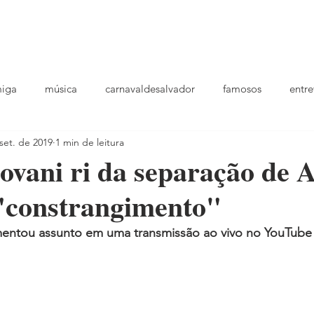
podcast
TV
entrevistas
quem sou
plantao
ou
miga
música
carnavaldesalvador
famosos
entre
set. de 2019
1 min de leitura
playlists
ovani ri da separação de A
"constrangimento"
entou assunto em uma transmissão ao vivo no YouTube