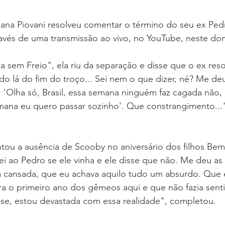
ana Piovani resolveu comentar o término do seu ex Pe
ravés de uma transmissão ao vivo, no YouTube, neste dom
 sem Freio", ela riu da separação e disse que o ex reso
o lá do fim do troço... Sei nem o que dizer, né? Me de
: 'Olha só, Brasil, essa semana ninguém faz cagada não,
ana eu quero passar sozinho'. Que constrangimento..."
tou a ausência de Scooby no aniversário dos filhos Bem 
ei ao Pedro se ele vinha e ele disse que não. Me deu as 
a cansada, que eu achava aquilo tudo um absurdo. Que 
era o primeiro ano dos gêmeos aqui e que não fazia sent
sse, estou devastada com essa realidade", completou.