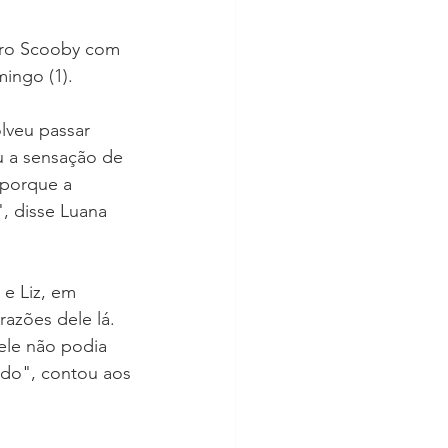
dro Scooby com 
ingo (1).
lveu passar 
u a sensação de 
 porque a 
, disse Luana 
e Liz, em 
razões dele lá. 
ele não podia 
ido", contou aos 