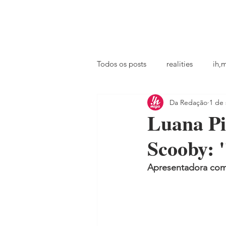
principal
famosos
coluna @ihmiga
Todos os posts
realities
ih,
Da Redação
1 de 
tv
looks
podcast
Luana Pi
Scooby: 
Apresentadora com