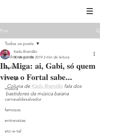
Post
Todos os posts
Kadu Brandão
Todos os posts
30 de jul. de 2019
3 min de leitura
Ih, Miga: ai, Gabi, só quem
realities
viveu o Fortal sabe...
ih,miga
Coluna de 
Kadu Brandão
 fala dos 
música
bastidores da música baiana
carnavaldesalvador
famosos
entrevistas
etc-e-tal