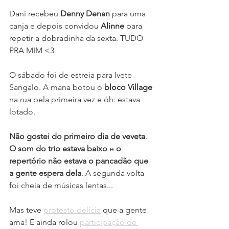
Dani recebeu 
Denny Denan
 para uma 
canja e depois convidou 
Alinne
 para 
repetir a dobradinha da sexta. TUDO 
PRA MIM <3
O sábado foi de estreia para Ivete 
Sangalo. A mana botou o 
bloco Village
na rua pela primeira vez e óh: estava 
lotado.
Não gostei do primeiro dia de veveta
. 
O som do trio estava baixo
 e 
o 
repertório não estava o pancadão que 
a gente espera dela
. A segunda volta 
foi cheia de músicas lentas...
Mas teve 
protesto delícia
 que a gente 
ama! E ainda rolou 
participação de 