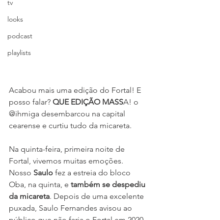
tv
looks
podcast
playlists
Acabou mais uma edição do Fortal! E 
posso falar? 
QUE EDIÇÃO MASS
A! o 
@ihmiga desembarcou na capital 
cearense e curtiu tudo da micareta.
Na quinta-feira, primeira noite de 
Fortal, vivemos muitas emoções. 
Nosso 
Saulo
 fez a estreia do bloco 
Oba, na quinta, e 
também se despediu 
da micareta
. Depois de uma excelente 
puxada, Saulo Fernandes avisou ao 
público que não faria o Fortal em 2020 