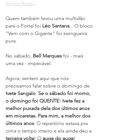
Alinne Rosa
...
Quem também levou uma multidão 
para o Fortal foi 
Léo Santana
... O bloco 
"Vem com o Gigante" foi swingueira 
pura.
No sábado, 
Bell Marques
 foi - mais 
uma vez - impecável. 
Agora, sentem aqui que nós 
precisamos falar sobre o domingo de 
Ivete Sangalo
. 
Se o sábado foi morno, 
o domingo foi QUENTE
! 
Ivete fez a 
melhor puxada dela dos últimos anos 
em micaretas. Para mim, a melhor dos 
últimos anos
. O repertório estava pra 
cima o tempo inteiro e ela ainda deu a 
terceira volta
! O 
auge do auge
!