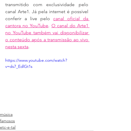
transmitido com exclusividade pelo 
canal Arte1. Já pela internet é possível 
conferir a live pelo 
canal oficial da 
cantora no YouTube
. 
O canal do Arte1 
no YouTube também vai disponibilizar 
o conteúdo após a transmissão ao vivo 
nesta sexta
.
https://www.youtube.com/watch?
v=ds7_EdlGt1s
música
famosos
etc-e-tal