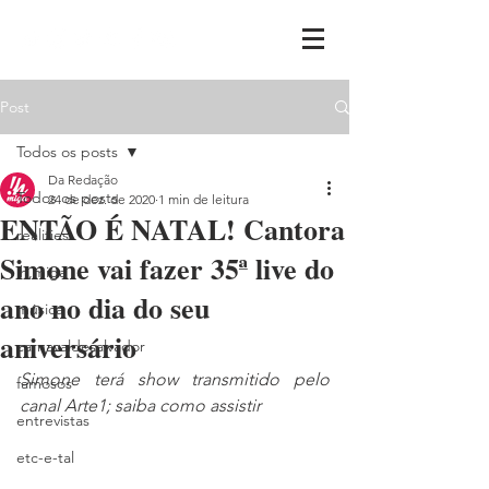
Post
Todos os posts
Da Redação
Todos os posts
24 de dez. de 2020
1 min de leitura
ENTÃO É NATAL! Cantora
realities
Simone vai fazer 35ª live do
ih,miga
ano no dia do seu
música
aniversário
carnavaldesalvador
Simone terá show transmitido pelo 
famosos
canal Arte1; saiba como assistir
entrevistas
etc-e-tal