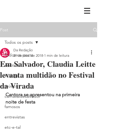
Post
Todos os posts
Da Redação
Todos os posts
29 de dez. de 2018
1 min de leitura
Em Salvador, Claudia Leitte
realities
levanta multidão no Festival
ih,miga
da Virada
música
Cantora se apresentou na primeira 
carnavaldesalvador
noite de festa
famosos
entrevistas
etc-e-tal