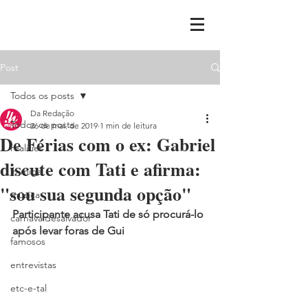
Post
Todos os posts
Da Redação
Todos os posts
26 de mai. de 2019
1 min de leitura
De Férias com o ex: Gabriel
realities
discute com Tati e afirma:
ih,miga
"sou sua segunda opção"
música
Participante acusa Tati de só procurá-lo 
carnavaldesalvador
após levar foras de Gui
famosos
entrevistas
etc-e-tal