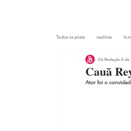
principal
famosos
coluna @ihmiga
Todos os posts
realities
ih,
Da Redação
6 de 
tv
looks
podcast
Cauã Rey
Ator foi o convidad