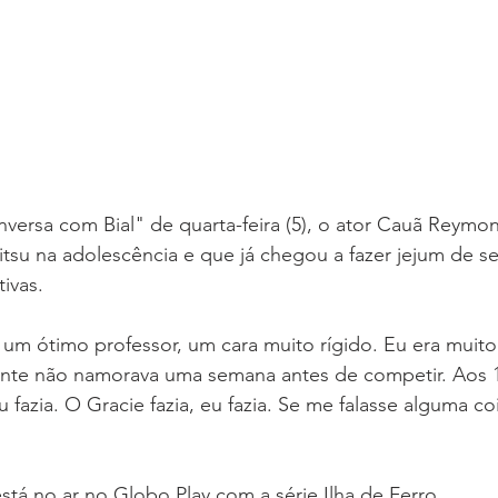
ersa com Bial" de quarta-feira (5), o ator Cauã Reymo
-jitsu na adolescência e que já chegou a fazer jejum de s
ivas.
r um ótimo professor, um cara muito rígido. Eu era muito
nte não namorava uma semana antes de competir. Aos 1
 fazia. O Gracie fazia, eu fazia. Se me falasse alguma coi
tá no ar no Globo Play com a série Ilha de Ferro. 