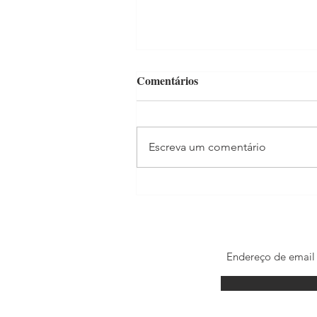
Comentários
Escreva um comentário
Madonna estrela filme para
celebrar os 100 anos do Itaú