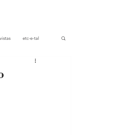
ça
vistas
etc-e-tal
o