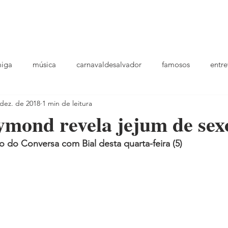
podcast
TV
entrevistas
quem sou
plantao
ou
miga
música
carnavaldesalvador
famosos
entre
dez. de 2018
1 min de leitura
playlists
mond revela jejum de sex
o do Conversa com Bial desta quarta-feira (5)