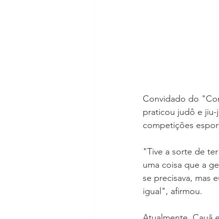
Convidado do "Conv
praticou judô e jiu
competições esport
"Tive a sorte de te
uma coisa que a ge
se precisava, mas eu
igual", afirmou. 
Atualmente, Cauã es